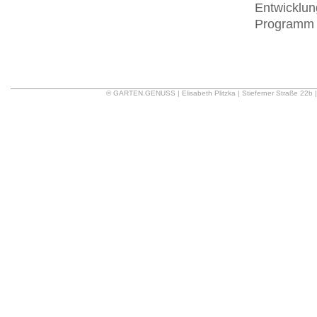
Entwicklun
Programm
© GARTEN.GENUSS | Elisabeth Plitzka | Stieferner Straße 22b