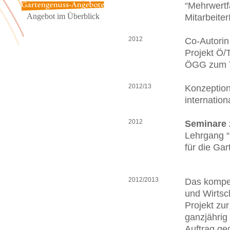
“Mehrwertf
Angebot im Überblick
Mitarbeite
2012
Co-Autorin
Projekt Ö/
ÖGG zum T
2012/13
Konzeption
internation
2012
Seminare 
Lehrgang “
für die Ga
2012/2013
Das kompet
und Wirtsch
Projekt zu
ganzjährig
Auftrag ge