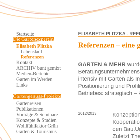
Startseite
ELISABETH PLITZKA - RE
Referenzen – eine 
Elisabeth Plitzka
Lebenslauf
Referenzen
Kontakt
GARTEN & MEHR
wurde
ARCHIV bunt gemixt
Beratungsunternehmens 
Medien-Berichte
intensiv mit Garten als
Garten im Werden
Links
Positionierung und Profi
Betriebes: strategisch – 
Gartenreisen
Publikationen
2012/2013
Konzeption
Vorträge & Seminare
Konzepte & Studien
Kooperatio
Wohlfühlfaktor Grün
den Bau.Um
Garten & Tourismus
Zuletzt Th